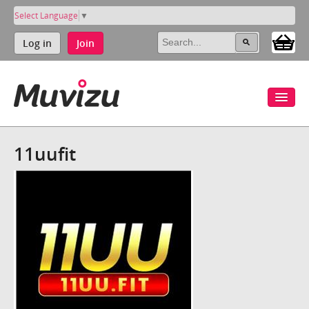
Select Language
▼
Log in
Join
11uufit