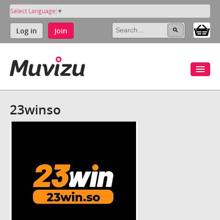
Select Language
▼
Log in
Join
23winso