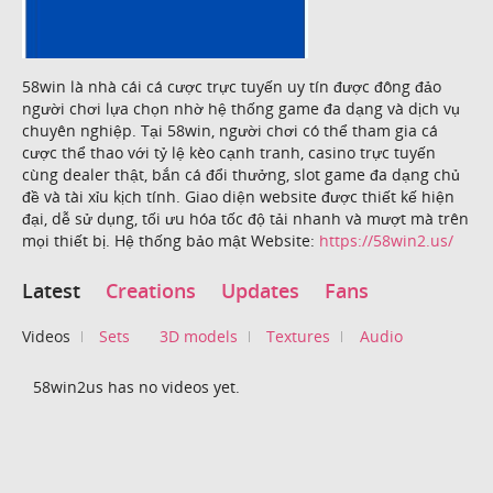
58win là nhà cái cá cược trực tuyến uy tín được đông đảo
người chơi lựa chọn nhờ hệ thống game đa dạng và dịch vụ
chuyên nghiệp. Tại 58win, người chơi có thể tham gia cá
cược thể thao với tỷ lệ kèo cạnh tranh, casino trực tuyến
cùng dealer thật, bắn cá đổi thưởng, slot game đa dạng chủ
đề và tài xỉu kịch tính. Giao diện website được thiết kế hiện
đại, dễ sử dụng, tối ưu hóa tốc độ tải nhanh và mượt mà trên
mọi thiết bị. Hệ thống bảo mật Website:
https://58win2.us/
Latest
Creations
Updates
Fans
Videos
Sets
3D models
Textures
Audio
58win2us has no videos yet.