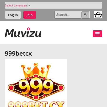
Select Language
▼
Log in
Join
999betcx