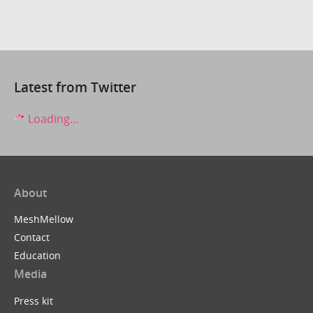
Latest from Twitter
Loading...
About
MeshMellow
Contact
Education
Media
Press kit