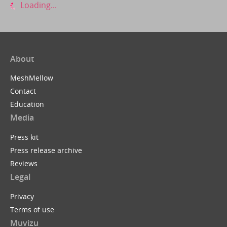
Loading...
About
MeshMellow
Contact
Education
Media
Press kit
Press release archive
Reviews
Legal
Privacy
Terms of use
Muvizu