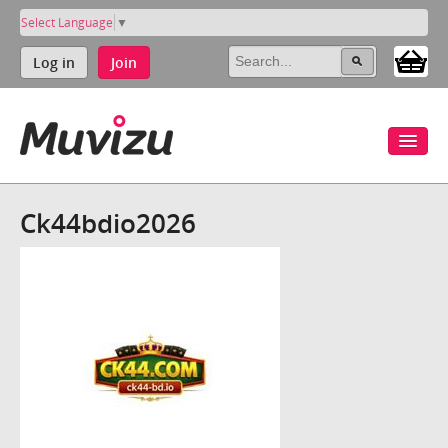
Select Language
▼
Log in
Join
Ck44bdio2026