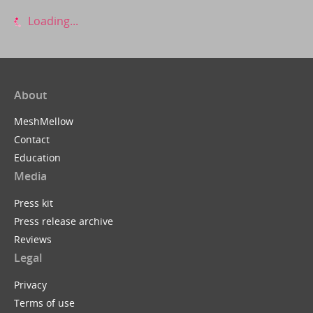
Loading...
About
MeshMellow
Contact
Education
Media
Press kit
Press release archive
Reviews
Legal
Privacy
Terms of use