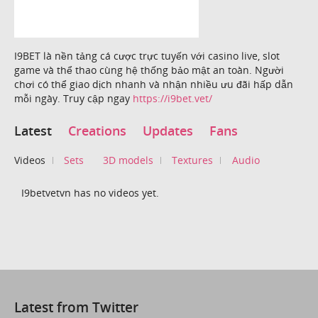
I9BET là nền tảng cá cược trực tuyến với casino live, slot
game và thể thao cùng hệ thống bảo mật an toàn. Người
chơi có thể giao dịch nhanh và nhận nhiều ưu đãi hấp dẫn
mỗi ngày. Truy cập ngay
https://i9bet.vet/
Latest
Creations
Updates
Fans
Videos
Sets
3D models
Textures
Audio
I9betvetvn has no videos yet.
Latest from Twitter