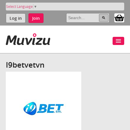
Select Language
▼
Log in
Join
I9betvetvn