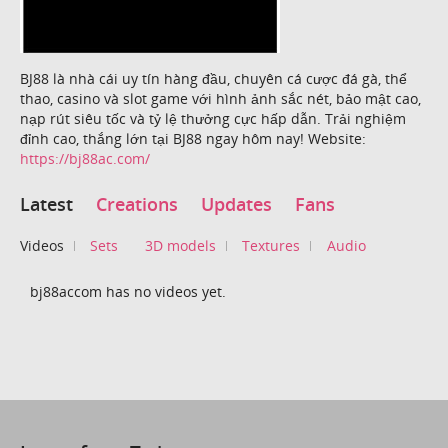
BJ88 là nhà cái uy tín hàng đầu, chuyên cá cược đá gà, thể
thao, casino và slot game với hình ảnh sắc nét, bảo mật cao,
nạp rút siêu tốc và tỷ lệ thưởng cực hấp dẫn. Trải nghiệm
đỉnh cao, thắng lớn tại BJ88 ngay hôm nay! Website:
https://bj88ac.com/
Latest
Creations
Updates
Fans
Videos
Sets
3D models
Textures
Audio
bj88accom has no videos yet.