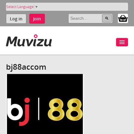
Select Language
▼
Log in
Join
bj88accom