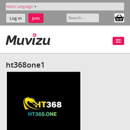
Select Language
▼
Log in
Join
ht368one1