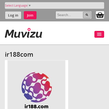
Select Language
▼
Log in
Join
ir188com