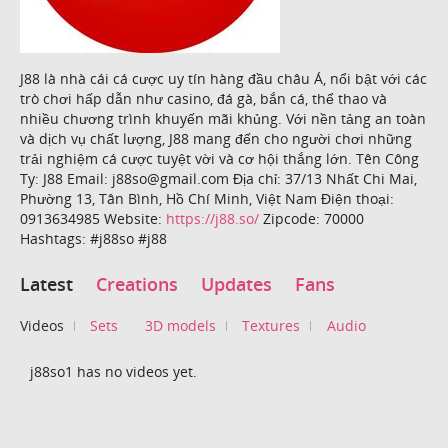
J88 là nhà cái cá cược uy tín hàng đầu châu Á, nổi bật với các
trò chơi hấp dẫn như casino, đá gà, bắn cá, thể thao và
nhiều chương trình khuyến mãi khủng. Với nền tảng an toàn
và dịch vụ chất lượng, J88 mang đến cho người chơi những
trải nghiệm cá cược tuyệt vời và cơ hội thắng lớn. Tên Công
Ty: J88 Email: j88so@gmail.com Địa chỉ: 37/13 Nhất Chi Mai,
Phường 13, Tân Bình, Hồ Chí Minh, Việt Nam Điện thoại:
0913634985 Website:
https://j88.so/
Zipcode: 70000
Hashtags: #j88so #j88
Latest
Creations
Updates
Fans
Videos
Sets
3D models
Textures
Audio
j88so1 has no videos yet.