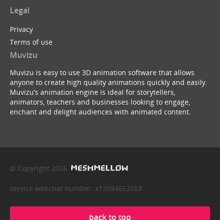
Legal
Privacy
Terms of use
Muvizu
Muvizu is easy to use 3D animation software that allows
anyone to create high quality animations quickly and easily.
Muvizu’s animation engine is ideal for storytellers,
animators, teachers and businesses looking to engage,
enchant and delight audiences with animated content.
© Copyright 2026
service webchat number: x13594653503
back to top