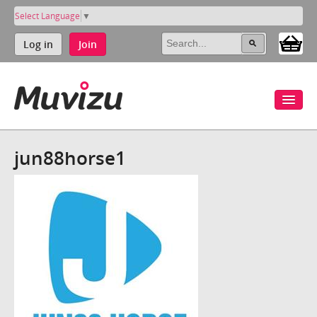
Select Language
▼
Log in
Join
jun88horse1