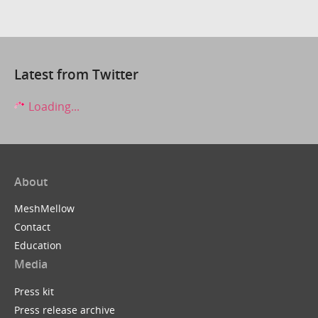
Latest from Twitter
Loading...
About
MeshMellow
Contact
Education
Media
Press kit
Press release archive