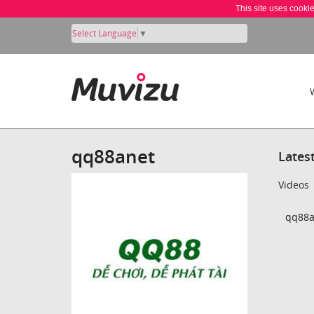
This site uses cooki
Select Language
▼
qq88anet
Lates
Videos
qq88a