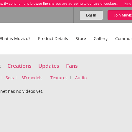
es. By continuing to browse the site you are agreeing to our use of cookies.
Find
Log in
Join
Muviz
What is Muvizu?
Product Details
Store
Gallery
Commun
t
Creations
Updates
Fans
Sets
3D models
Textures
Audio
net has no videos yet.