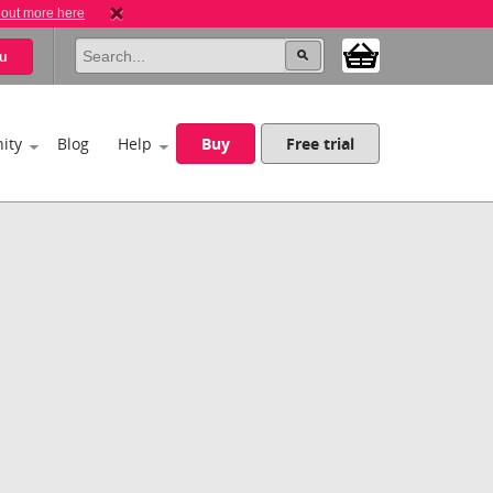
 out more here
u
ity
Blog
Help
Buy
Free trial