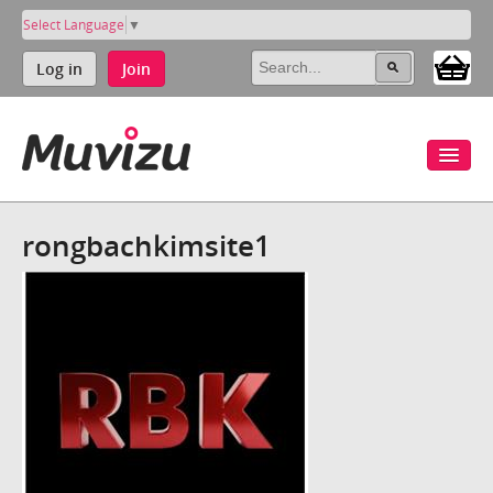
Select Language
▼
Log in
Join
rongbachkimsite1