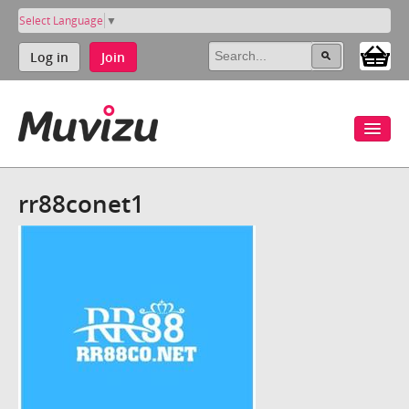
Select Language
▼
Log in
Join
rr88conet1