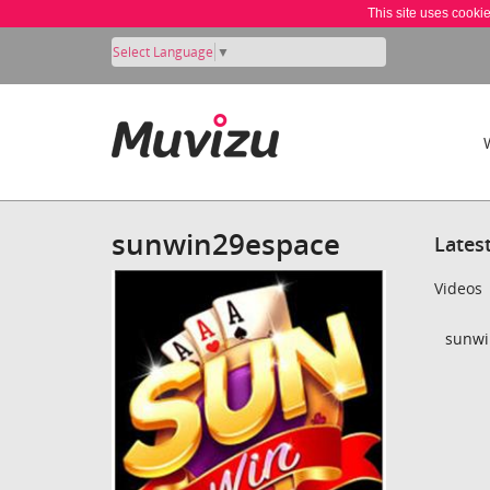
This site uses cooki
Select Language
▼
sunwin29espace
Lates
Videos
sunwi