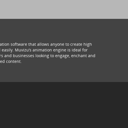
ation software that allows anyone to create high
 easily. Muvizu’s animation engine is ideal for
hers and businesses looking to engage, enchant and
ed content.