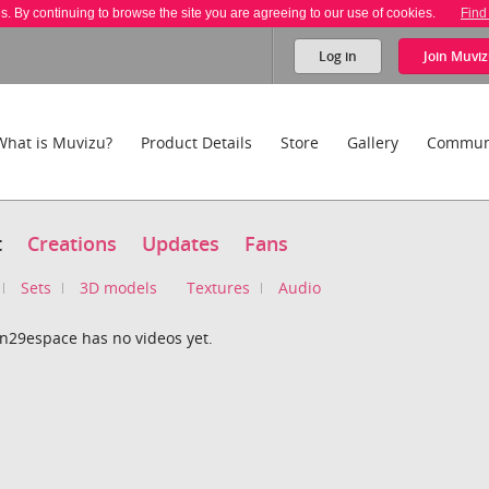
es. By continuing to browse the site you are agreeing to our use of cookies.
Find
Log in
Join
Muviz
What is Muvizu?
Product Details
Store
Gallery
Commun
t
Creations
Updates
Fans
Sets
3D models
Textures
Audio
n29espace has no videos yet.