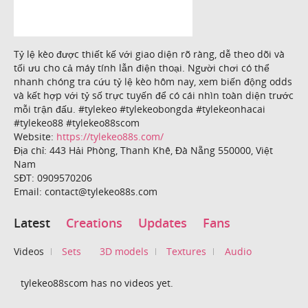
Tỷ lệ kèo được thiết kế với giao diện rõ ràng, dễ theo dõi và
tối ưu cho cả máy tính lẫn điện thoại. Người chơi có thể
nhanh chóng tra cứu tỷ lệ kèo hôm nay, xem biến động odds
và kết hợp với tỷ số trực tuyến để có cái nhìn toàn diện trước
mỗi trận đấu. #tylekeo #tylekeobongda #tylekeonhacai
#tylekeo88 #tylekeo88scom
Website:
https://tylekeo88s.com/
Địa chỉ: 443 Hải Phòng, Thanh Khê, Đà Nẵng 550000, Việt
Nam
SĐT: 0909570206
Email: contact@tylekeo88s.com
Latest
Creations
Updates
Fans
Videos
Sets
3D models
Textures
Audio
tylekeo88scom has no videos yet.