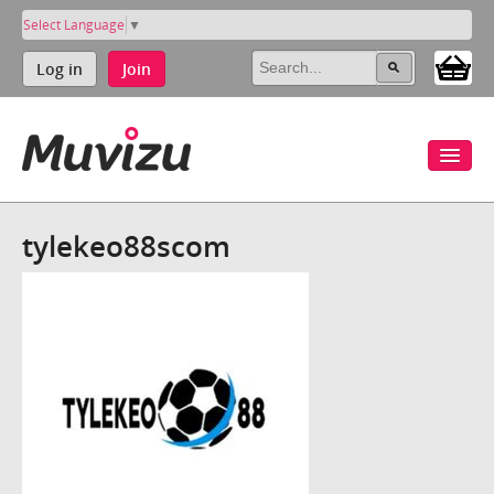
Select Language
▼
Log in
Join
tylekeo88scom