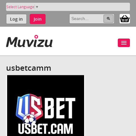
Select Language
▼
Log in
Join
usbetcamm