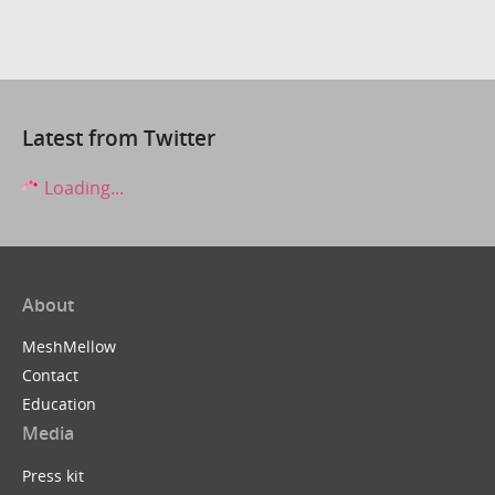
Latest from Twitter
Loading...
About
MeshMellow
Contact
Education
Media
Press kit