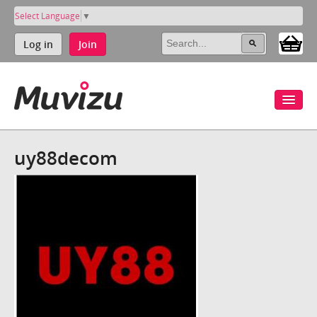
Select Language
▼
Log in
Join
uy88decom