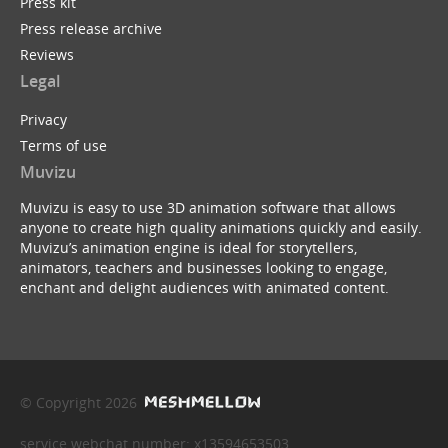
Press kit
Press release archive
Reviews
Legal
Privacy
Terms of use
Muvizu
Muvizu is easy to use 3D animation software that allows
anyone to create high quality animations quickly and easily.
Muvizu’s animation engine is ideal for storytellers,
animators, teachers and businesses looking to engage,
enchant and delight audiences with animated content.
© Copyright 2026
service webchat number: x13594653503