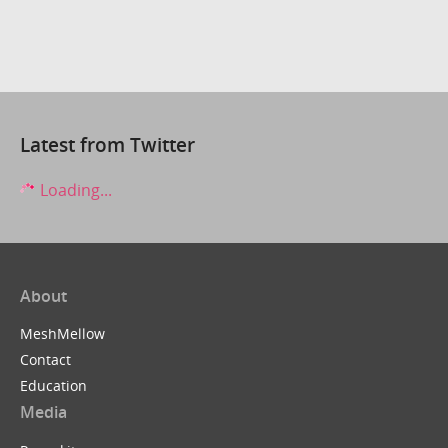
Latest from Twitter
Loading...
About
MeshMellow
Contact
Education
Media