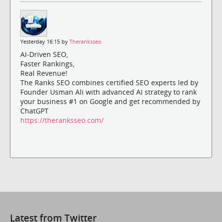
Yesterday 16:15 by
Theranksseo
AI-Driven SEO,
Faster Rankings,
Real Revenue!
The Ranks SEO combines certified SEO experts led by
Founder Usman Ali with advanced AI strategy to rank
your business #1 on Google and get recommended by
ChatGPT
https://theranksseo.com/
Latest from Twitter