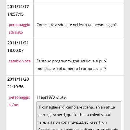
2011/12/17
14:57:15
personaggio
Come si fa a sdraiare nel letto un personaggio?
sdraiato
2011/11/21
18:00:07
cambio voce
Esistono programmi gratuiti dove si puo'
modificare a piacimento la propria voce?
2011/11/20
21:10:36
personaggio
11apr1973
wrote:
si /no
Ti consiglierei di cambiare scena...ah ah ah...a
parte gli scherzi, quello che tu chiedi si può
fare, ma non con muvizu.Devi crearti un
filmato con il personaggio di muvizu su sfondo