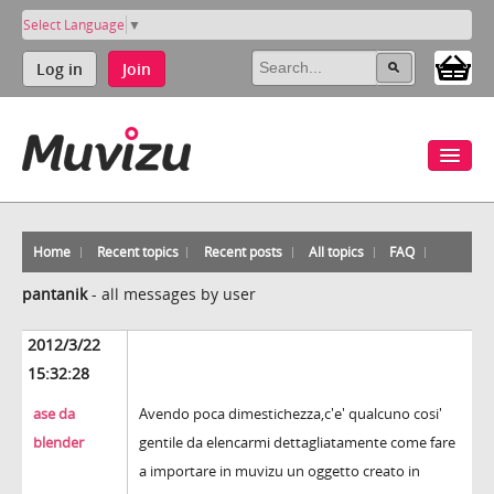
Select Language
▼
Log in
Join
Home
Recent topics
Recent posts
All topics
FAQ
pantanik
-
all messages by user
2012/3/22
15:32:28
ase da
Avendo poca dimestichezza,c'e' qualcuno cosi'
blender
gentile da elencarmi dettagliatamente come fare
a importare in muvizu un oggetto creato in