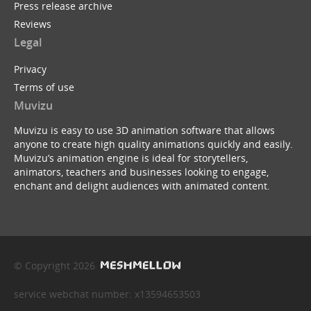
Press release archive
Reviews
Legal
Privacy
Terms of use
Muvizu
Muvizu is easy to use 3D animation software that allows
anyone to create high quality animations quickly and easily.
Muvizu’s animation engine is ideal for storytellers,
animators, teachers and businesses looking to engage,
enchant and delight audiences with animated content.
© Copyright 2026
service webchat number: x13594653503