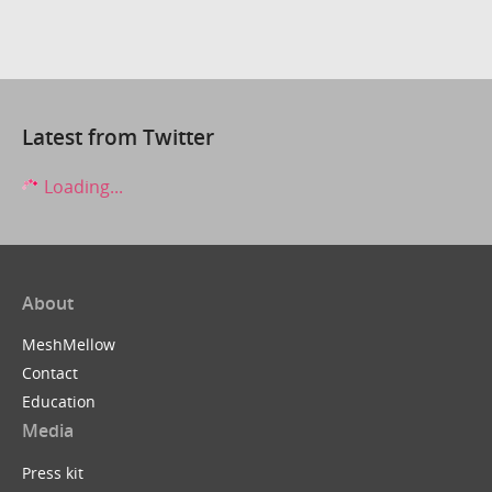
Latest from Twitter
Loading...
About
MeshMellow
Contact
Education
Media
Press kit