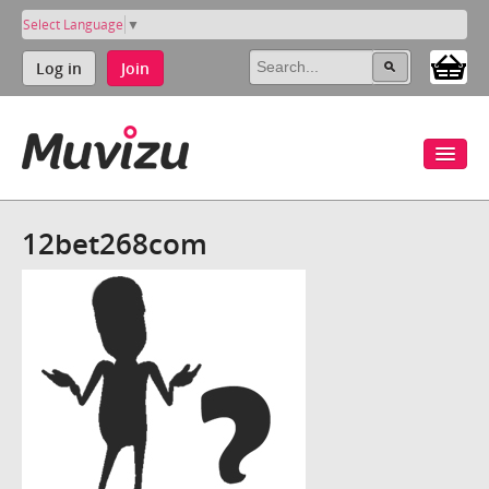
Select Language
▼
Log in
Join
12bet268com