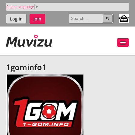
Select Language
▼
Log in
Join
1gominfo1