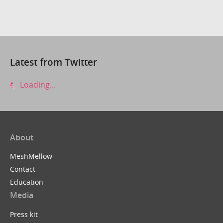
Latest from Twitter
Loading...
About
MeshMellow
Contact
Education
Media
Press kit