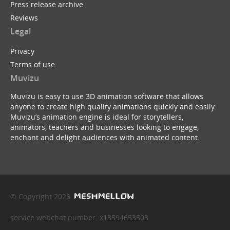
Press release archive
Reviews
Legal
Privacy
Terms of use
Muvizu
Muvizu is easy to use 3D animation software that allows
anyone to create high quality animations quickly and easily.
Muvizu’s animation engine is ideal for storytellers,
animators, teachers and businesses looking to engage,
enchant and delight audiences with animated content.
© Copyright 2026
service webchat number: x13594653503