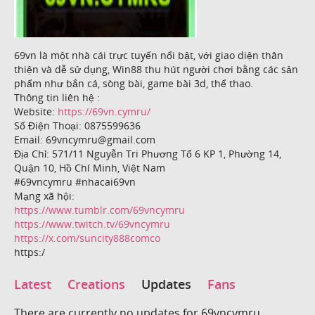
69vn là một nhà cái trực tuyến nổi bật, với giao diện thân
thiện và dễ sử dụng, Win88 thu hút người chơi bằng các sản
phẩm như bắn cá, sòng bài, game bài 3d, thể thao.
Thông tin liên hệ :
Website:
https://69vn.cymru/
Số Điện Thoại: 0875599636
Email: 69vncymru@gmail.com
Địa Chỉ: 571/11 Nguyễn Tri Phương Tổ 6 KP 1, Phường 14,
Quận 10, Hồ Chí Minh, Việt Nam
#69vncymru #nhacai69vn
Mạng xã hội:
https://www.tumblr.com/69vncymru
https://www.twitch.tv/69vncymru
https://x.com/suncity888comco
https:/
Latest
Creations
Updates
Fans
There are currently no updates for 69vncymru