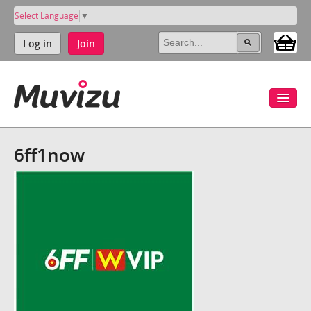
Select Language
▼
Log in
Join
6ff1now