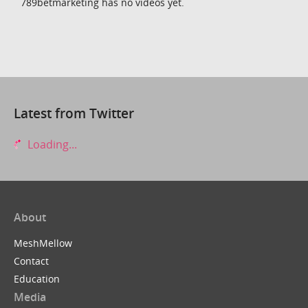
789betmarketing has no videos yet.
Latest from Twitter
Loading...
About
MeshMellow
Contact
Education
Media