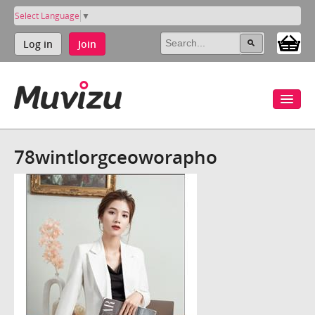
Select Language
▼
Log in
Join
78wintlorgceoworapho