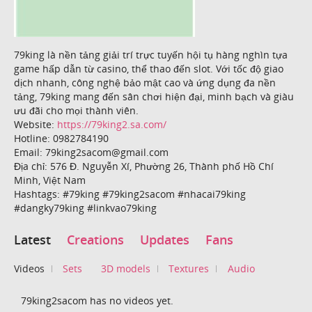
79king là nền tảng giải trí trực tuyến hội tụ hàng nghìn tựa
game hấp dẫn từ casino, thể thao đến slot. Với tốc độ giao
dịch nhanh, công nghệ bảo mật cao và ứng dụng đa nền
tảng, 79king mang đến sân chơi hiện đại, minh bạch và giàu
ưu đãi cho mọi thành viên.
Website:
https://79king2.sa.com/
Hotline: 0982784190
Email: 79king2sacom@gmail.com
Địa chỉ: 576 Đ. Nguyễn Xí, Phường 26, Thành phố Hồ Chí
Minh, Việt Nam
Hashtags: #79king #79king2sacom #nhacai79king
#dangky79king #linkvao79king
Latest
Creations
Updates
Fans
Videos
Sets
3D models
Textures
Audio
79king2sacom has no videos yet.