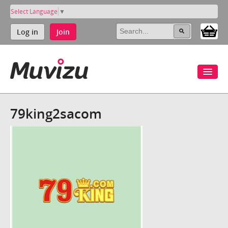
Select Language
▼
Log in
Join
79king2sacom