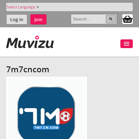
Select Language
▼
Log in
Join
7m7cncom