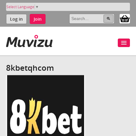
Select Language
▼
Log in
Join
8kbetqhcom