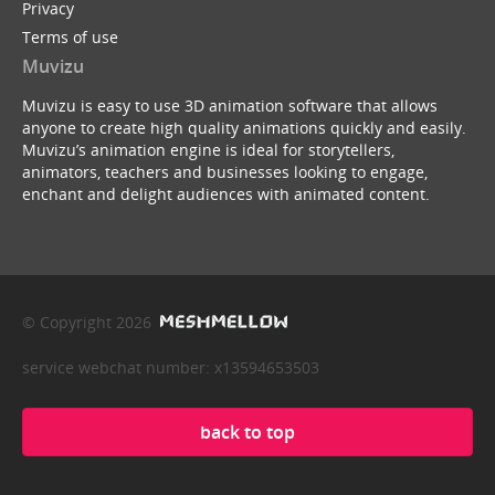
Privacy
Terms of use
Muvizu
Muvizu is easy to use 3D animation software that allows
anyone to create high quality animations quickly and easily.
Muvizu’s animation engine is ideal for storytellers,
animators, teachers and businesses looking to engage,
enchant and delight audiences with animated content.
© Copyright 2026
service webchat number: x13594653503
back to top