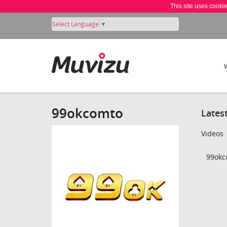
This site uses cooki
Select Language
▼
99okcomto
Lates
Videos
99okc