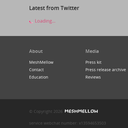
Latest from Twitter
Loading...
About
Media
MeshMellow
Press kit
Contact
Press release archive
Education
Reviews
© Copyright 2026
service webchat number: x13594653503