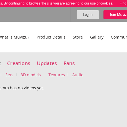
es. By continuing to browse the site you are agreeing to our use of cookies.
Find
Log in
Join
Muviz
What is Muvizu?
Product Details
Store
Gallery
Commun
t
Creations
Updates
Fans
Sets
3D models
Textures
Audio
omto has no videos yet.