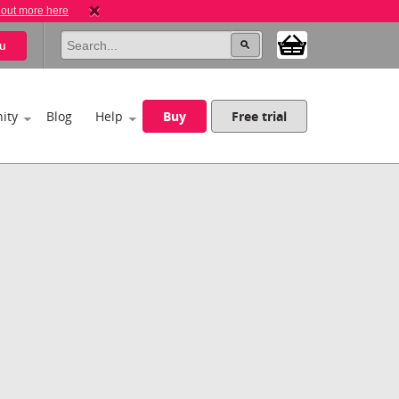
 out more here
u
ity
Blog
Help
Buy
Free trial