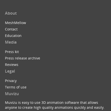
About
MeshMellow
Contact
Education
Media
Press kit
Press release archive
Reviews
Legal
Privacy
Terms of use
Muvizu
Muvizu is easy to use 3D animation software that allows
anyone to create high quality animations quickly and easily.