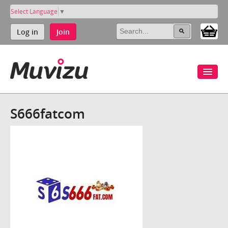
Select Language
▼
Log in
Join
S666fatcom