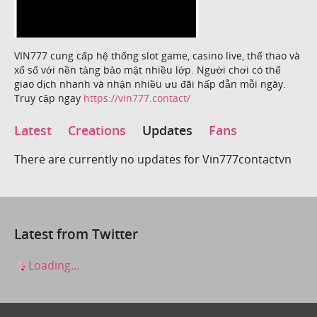
VIN777 cung cấp hệ thống slot game, casino live, thể thao và
xổ số với nền tảng bảo mật nhiều lớp. Người chơi có thể
giao dịch nhanh và nhận nhiều ưu đãi hấp dẫn mỗi ngày.
Truy cập ngay
https://vin777.contact/
Latest
Creations
Updates
Fans
There are currently no updates for Vin777contactvn
Latest from Twitter
Loading...