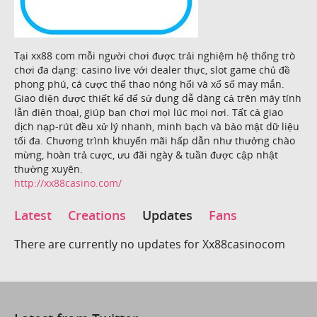
Tại xx88 com mỗi người chơi được trải nghiệm hệ thống trò
chơi đa dạng: casino live với dealer thực, slot game chủ đề
phong phú, cá cược thể thao nóng hổi và xổ số may mắn.
Giao diện được thiết kế để sử dụng dễ dàng cả trên máy tính
lẫn điện thoại, giúp bạn chơi mọi lúc mọi nơi. Tất cả giao
dịch nạp-rút đều xử lý nhanh, minh bạch và bảo mật dữ liệu
tối đa. Chương trình khuyến mãi hấp dẫn như thưởng chào
mừng, hoàn trả cược, ưu đãi ngày & tuần được cập nhật
thường xuyên.
http://xx88casino.com/
Latest
Creations
Updates
Fans
There are currently no updates for Xx88casinocom