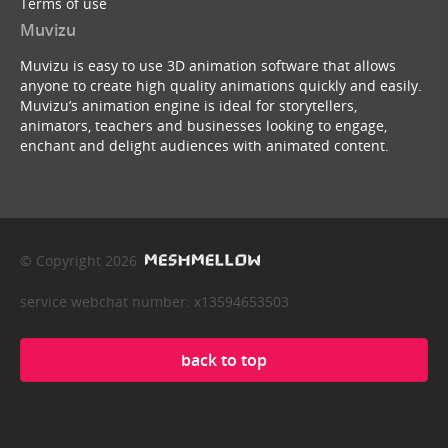
Terms of use
Muvizu
Muvizu is easy to use 3D animation software that allows
anyone to create high quality animations quickly and easily.
Muvizu’s animation engine is ideal for storytellers,
animators, teachers and businesses looking to engage,
enchant and delight audiences with animated content.
© Copyright 2026
service webchat number: x13594653503
back to top