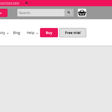
 out more here
u
ity
Blog
Help
Buy
Free trial