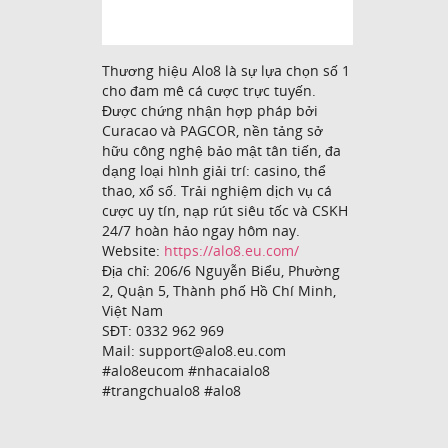
Thương hiệu Alo8 là sự lựa chọn số 1
cho đam mê cá cược trực tuyến.
Được chứng nhận hợp pháp bởi
Curacao và PAGCOR, nền tảng sở
hữu công nghệ bảo mật tân tiến, đa
dạng loại hình giải trí: casino, thể
thao, xổ số. Trải nghiệm dịch vụ cá
cược uy tín, nạp rút siêu tốc và CSKH
24/7 hoàn hảo ngay hôm nay.
Website:
https://alo8.eu.com/
Địa chỉ: 206/6 Nguyễn Biểu, Phường
2, Quận 5, Thành phố Hồ Chí Minh,
Việt Nam
SĐT: 0332 962 969
Mail: support@alo8.eu.com
#alo8eucom #nhacaialo8
#trangchualo8 #alo8