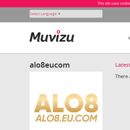
This site uses cooki
Select Language
▼
alo8eucom
Lates
There 