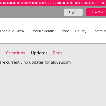
es. By continuing to browse the site you are agreeing to our use of cookies.
Find
Log in
Join
Muviz
What is Muvizu?
Product Details
Store
Gallery
Commun
t
Creations
Updates
Fans
are currently no updates for alo8eucom