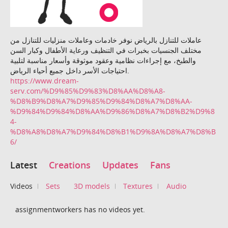
عاملات للتنازل بالرياض نوفر خادمات وعاملات منزليات للتنازل من
مختلف الجنسيات بخبرات في التنظيف ورعاية الأطفال وكبار السن
والطبخ، مع إجراءات نظامية وعقود موثوقة وأسعار مناسبة لتلبية
احتياجات الأسر داخل جميع أحياء الرياض.
https://www.dream-
serv.com/%D9%85%D9%83%D8%AA%D8%A8-
%D8%B9%D8%A7%D9%85%D9%84%D8%A7%D8%AA-
%D9%84%D9%84%D8%AA%D9%86%D8%A7%D8%B2%D9%8
4-
%D8%A8%D8%A7%D9%84%D8%B1%D9%8A%D8%A7%D8%B
6/
Latest
Creations
Updates
Fans
Videos
Sets
3D models
Textures
Audio
assignmentworkers has no videos yet.