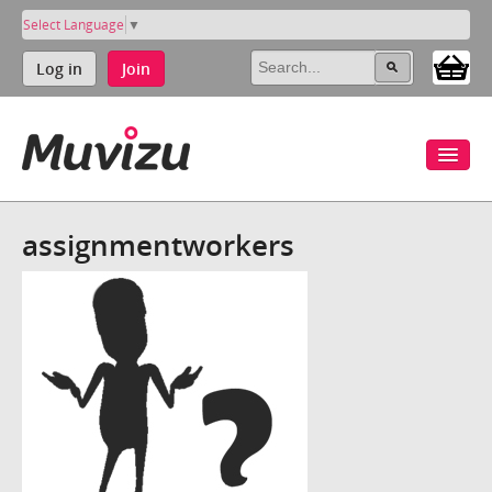
Select Language
▼
Log in
Join
assignmentworkers