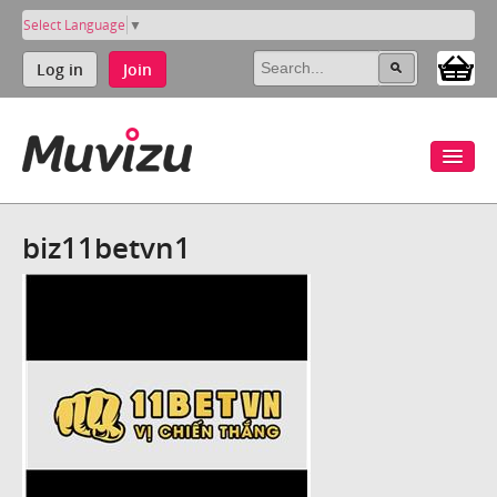
Select Language
▼
Log in
Join
biz11betvn1