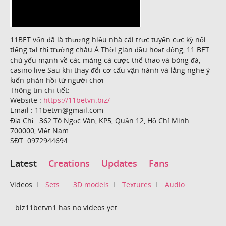
11BET vốn đã là thương hiệu nhà cái trực tuyến cực kỳ nổi
tiếng tại thị trường châu Á Thời gian đầu hoạt động, 11 BET
chủ yếu mạnh về các mảng cá cược thể thao và bóng đá,
casino live Sau khi thay đổi cơ cấu vận hành và lắng nghe ý
kiến phản hồi từ người chơi
Thông tin chi tiết:
Website :
https://11betvn.biz/
Email : 11betvn@gmail.com
Địa Chỉ : 362 Tô Ngọc Vân, KP5, Quận 12, Hồ Chí Minh
700000, Việt Nam
SĐT: 0972944694
Latest
Creations
Updates
Fans
Videos
Sets
3D models
Textures
Audio
biz11betvn1 has no videos yet.