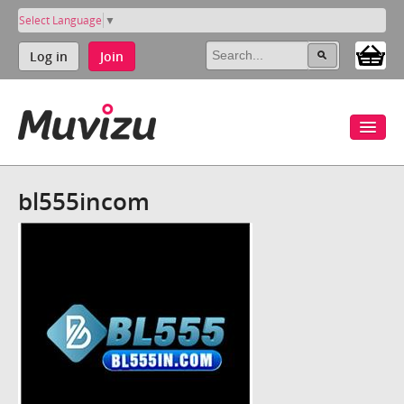
Select Language
▼
Log in
Join
bl555incom