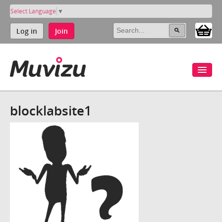
Select Language
▼
Log in
Join
blocklabsite1