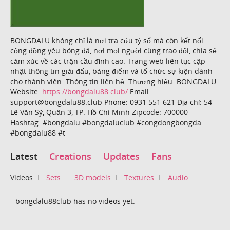
BONGDALU không chỉ là nơi tra cứu tỷ số mà còn kết nối
cộng đồng yêu bóng đá, nơi mọi người cùng trao đổi, chia sẻ
cảm xúc về các trận cầu đỉnh cao. Trang web liên tục cập
nhật thông tin giải đấu, bảng điểm và tổ chức sự kiện dành
cho thành viên. Thông tin liên hệ: Thương hiệu: BONGDALU
Website:
https://bongdalu88.club/
Email:
support@bongdalu88.club Phone: 0931 551 621 Địa chỉ: 54
Lê Văn Sỹ, Quận 3, TP. Hồ Chí Minh Zipcode: 700000
Hashtag: #bongdalu #bongdaluclub #congdongbongda
#bongdalu88 #t
Latest
Creations
Updates
Fans
Videos
Sets
3D models
Textures
Audio
bongdalu88club has no videos yet.