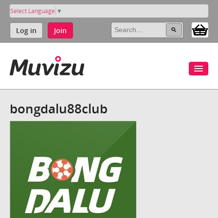
Select Language
▼
Log in
Join
bongdalu88club