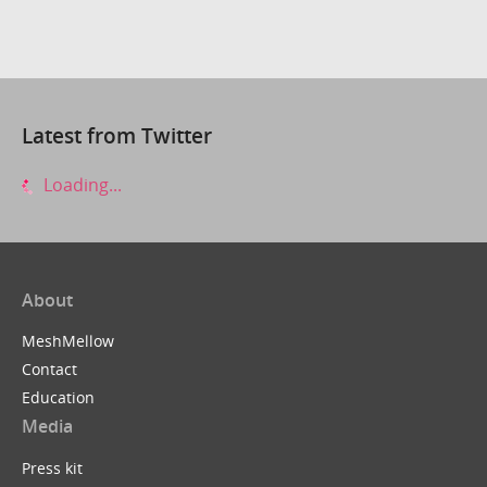
Latest from Twitter
Loading...
About
MeshMellow
Contact
Education
Media
Press kit