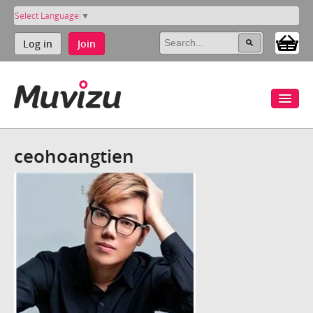
Select Language
▼
Log in
Join
ceohoangtien