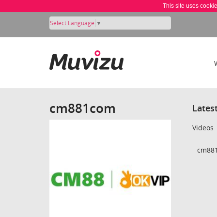
This site uses cooki
Select Language
▼
cm881com
Lates
Videos
cm881