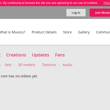
es. By continuing to browse the site you are agreeing to our use of cookies.
Find
Log in
Join
Muviz
What is Muvizu?
Product Details
Store
Gallery
Commun
t
Creations
Updates
Fans
Sets
3D models
Textures
Audio
com has no videos yet.