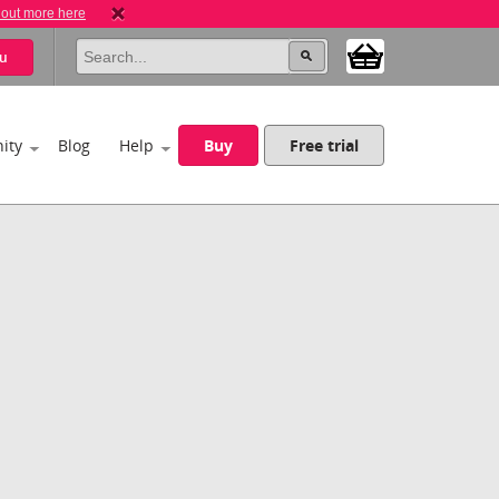
 out more here
u
ity
Blog
Help
Buy
Free trial