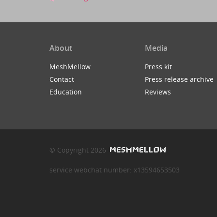
About
Media
MeshMellow
Press kit
Contact
Press release archive
Education
Reviews
© Copyright 2026
service webchat number: x13594653503