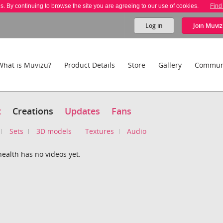
es. By continuing to browse the site you are agreeing to our use of cookies.
Find
Log in
Join
Muviz
What is Muvizu?
Product Details
Store
Gallery
Commun
t
Creations
Updates
Fans
Sets
3D models
Textures
Audio
ealth has no videos yet.