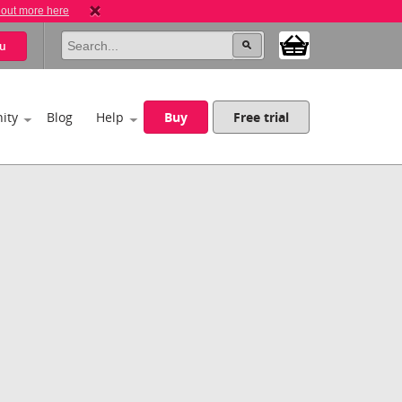
 out more here
u
ity
Blog
Help
Buy
Free trial