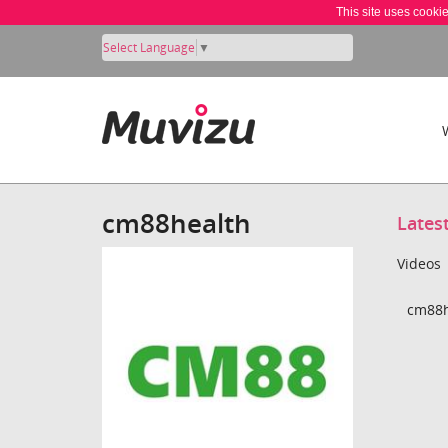
This site uses cooki
Select Language
▼
cm88health
Lates
Videos
cm88h