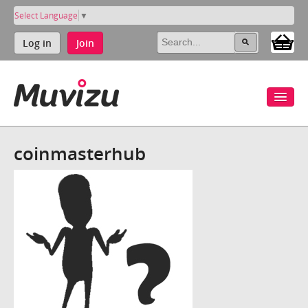
Select Language
▼
Log in
Join
coinmasterhub