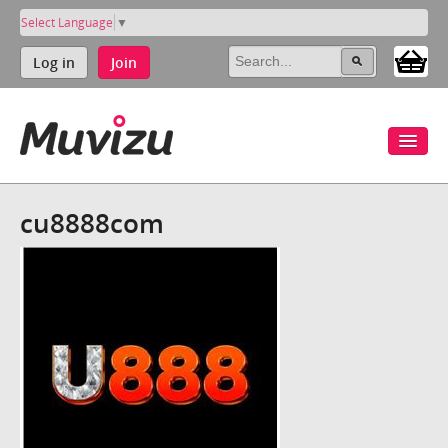
Select Language
▼
Log in
Join
cu8888com