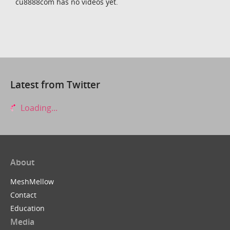
cu8888com has no videos yet.
Latest from Twitter
Loading...
About
MeshMellow
Contact
Education
Media