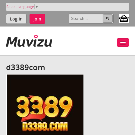
Select Language
▼
Log in
Join
d3389com